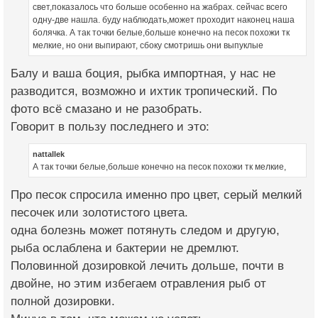
свет,показалось что больше особенно на жабрах. сейчас всего
одну-две нашла. буду наблюдать,может проходит наконец наша
болячка. А так точки белые,больше конечно на песок похожи тк
мелкие, но они выпирают, сбоку смотришь они выпуклые
Балу и ваша боция, рыбка импортная, у нас не
разводится, возможно и ихтик тропический. По
фото всё смазано и не разобрать.
Говорит в пользу последнего и это:
nattallek
А так точки белые,больше конечно на песок похожи тк мелкие,
Про песок спросила именно про цвет, серый мелкий
песочек или золотистого цвета.
одна болезнь может потянуть следом и другую,
рыба ослаблена и бактерии не дремлют.
Половинной дозировкой лечить дольше, почти в
двойне, но этим избегаем отравления рыб от
полной дозировки.