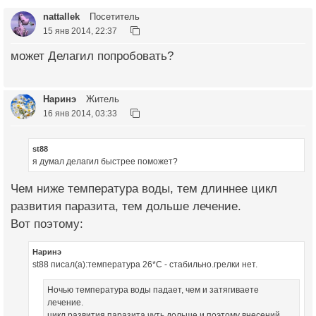
nattallek
Посетитель
15 янв 2014, 22:37
может Делагил попробовать?
Наринэ
Житель
16 янв 2014, 03:33
st88
я думал делагил быстрее поможет?
Чем ниже температура воды, тем длиннее цикл
развития паразита, тем дольше лечение.
Вот поэтому:
Наринэ
st88 писал(а):температура 26*С - стабильно.грелки нет.
Ночью температура воды падает, чем и затягиваете
лечение.
цикл развития паразита чуть дольше и поэтому внесений