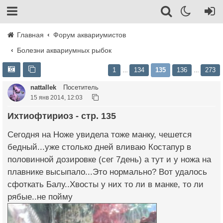
Главная
Форум аквариумистов
Болезни аквариумных рыбок
1
134
135
136
273
…
…
nattallek
Посетитель
15 янв 2014, 12:03
Ихтиофтириоз - стр. 135
Сегодня на Ноже увидела тоже манку, чешется
бедный...уже столько дней вливаю Костапур в
половинной дозировке (сег 7день) а тут и у ножа на
плавнике высыпало...Это нормально? Вот удалось
сфоткать Балу..Хвосты у них то ли в манке, то ли
рябые..не пойму