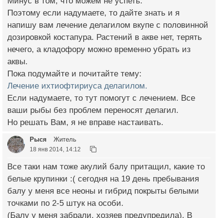
Минус в том, что можем не успеть.
Поэтому если надумаете, то дайте знать и я
напишу вам лечение делагилом вкупе с половинной
дозировкой костапура. Растений в акве нет, терять
нечего, а кладофору можно временно убрать из
аквы.
Пока подумайте и почитайте тему:
Лечение ихтиофтириуса делагилом.
Если надумаете, то тут помогут с лечением. Все
ваши рыбы без проблем переносят делагил.
Но решать Вам, я не вправе настаивать.
Рыся
Житель
18 янв 2014, 14:12
Все таки нам тоже акулий балу притащил, какие то
белые крупинки :( сегодня на 19 день пребывания
балу у меня все неоны и гибрид покрыты белыми
точками по 2-5 штук на особи.
(Балу у меня забрали, хозяев предупредила). В