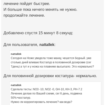
лечение пойдет быстрее.
И больше пока ничего менять не нужно.
продолжайте лечение.
Добавлено спустя 15 минут 8 секунд:
Для пользователя,
nattallek
:
nattallek
Сегодня на Ноже увидела тоже манку, чешется бедный. уже
столько дней вливаю Костапур в половинной дозировке (сег
7день) а тут и у ножа на плавнике высыпало. Это нормально?
Для половинной дозировки костапура- нормально.
nattallek
Сделала тесты: NO3 -10, NO2 -0, GH-10, KH-3, PH-7.2
Лечение делаю по Вашей схеме, сег 6 день, подмена
50%+костапур.
Нужно ли корректировать лечение? как вода?