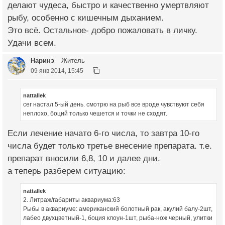
делают чудеса, быстро и качественно умертвляют
рыбу, особенно с кишечным дыханием.
Это всё. Остальное- добро пожаловать в личку.
Удачи всем.
Наринэ
Житель
09 янв 2014, 15:45
nattallek
сег настал 5-ый день. смотрю на рыб все вроде чувствуют себя
неплохо, боций только чешется и точки не сходят.
Если лечение начато 6-го числа, то завтра 10-го
числа будет только третье внесение препарата. т.е.
препарат вносили 6,8, 10 и далее дни.
а теперь разберем ситуацию:
nattallek
2. Литраж/габариты аквариума:63
Рыбы в аквариуме: американский болотный рак, акулий балу-2шт,
лабео двухцветный-1, боция клоун-1шт, рыба-нож черный, улитки