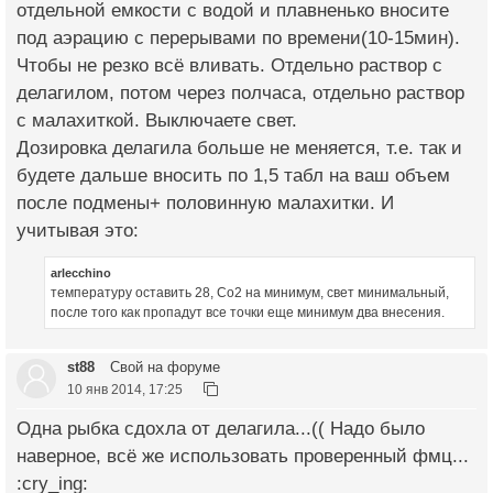
отдельной емкости с водой и плавненько вносите
под аэрацию с перерывами по времени(10-15мин).
Чтобы не резко всё вливать. Отдельно раствор с
делагилом, потом через полчаса, отдельно раствор
с малахиткой. Выключаете свет.
Дозировка делагила больше не меняется, т.е. так и
будете дальше вносить по 1,5 табл на ваш объем
после подмены+ половинную малахитки. И
учитывая это:
arlecchino
температуру оставить 28, Со2 на минимум, свет минимальный,
после того как пропадут все точки еще минимум два внесения.
st88
Свой на форуме
10 янв 2014, 17:25
Одна рыбка сдохла от делагила...(( Надо было
наверное, всё же использовать проверенный фмц...
:cry_ing: