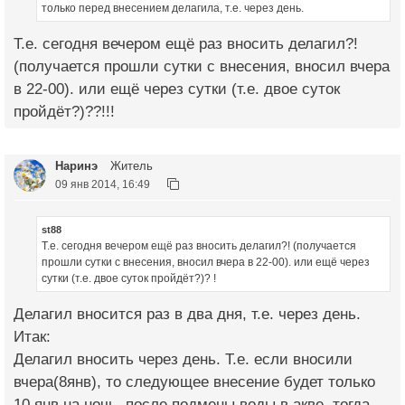
только перед внесением делагила, т.е. через день.
Т.е. сегодня вечером ещё раз вносить делагил?!
(получается прошли сутки с внесения, вносил вчера
в 22-00). или ещё через сутки (т.е. двое суток
пройдёт?)??!!!
Наринэ
Житель
09 янв 2014, 16:49
st88
Т.е. сегодня вечером ещё раз вносить делагил?! (получается
прошли сутки с внесения, вносил вчера в 22-00). или ещё через
сутки (т.е. двое суток пройдёт?)? !
Делагил вносится раз в два дня, т.е. через день.
Итак:
Делагил вносить через день. Т.е. если вносили
вчера(8янв), то следующее внесение будет только
10 янв на ночь, после подмены воды в акве, тогда