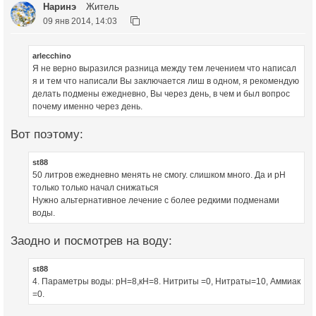
Наринэ
Житель
09 янв 2014, 14:03
arlecchino
Я не верно выразился разница между тем лечением что написал
я и тем что написали Вы заключается лиш в одном, я рекомендую
делать подмены ежедневно, Вы через день, в чем и был вопрос
почему именно через день.
Вот поэтому:
st88
50 литров ежедневно менять не смогу. слишком много. Да и рН
только только начал снижаться
Нужно альтернативное лечение с более редкими подменами
воды.
Заодно и посмотрев на воду:
st88
4. Параметры воды: рН=8,кН=8. Нитриты =0, Нитраты=10, Аммиак
=0.