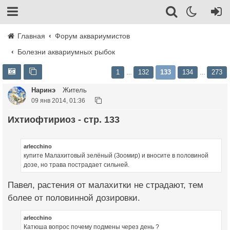
Главная
Форум аквариумистов
Болезни аквариумных рыбок
1
132
133
134
273
…
…
Наринэ
Житель
09 янв 2014, 01:36
Ихтиофтириоз - стр. 133
arlecchino
купите Малахитовый зелёный (Зоомир) и вносите в половиной
дозе, но трава пострадает сильней.
Павел, растения от малахитки не страдают, тем
более от половинной дозировки.
arlecchino
Катюша вопрос почему подмены через день ?