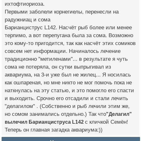
ихтофтиориоза.
Первыми заболели корнегиелы, перенесли на
радужниац и сома
Барианциструс L142. Насчёт рыб более или менее
терпимо, а вот перепугана была за сома. Возможно
это кому-то пригодится, так как насчёт этих сомиков
совсем нет информации. Начиналось лечение
традиционно "метиленами"... в результате я чуть
сома не потеряла, он сутки выпрыгивал из
аквариума, на 3-и уже был не жилец... Я носилась
как ошпареная, но мне никто не мог помочь пока не
наткнулась на эту статью, и это помогло его спасти
и выходить. Срочно его отсадили и стали лечить
"делагилом" . (Собственно и рыб лечили этим же,
но сомом занимались отдельно.) Так что
"Делагил"
вылечил Барианциструса L142
с кличкой Семён!
Теперь он главная загадка аквариума:))