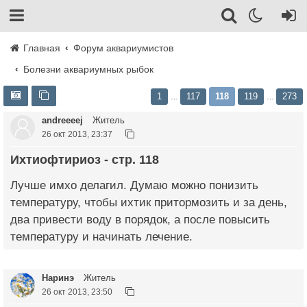
Главная
Форум аквариумистов
Болезни аквариумных рыбок
1
117
118
119
273
…
…
andreeeej
Житель
26 окт 2013, 23:37
Ихтиофтириоз - стр. 118
Лучше имхо делагил. Думаю можно понизить
температуру, чтобы ихтик притормозить и за день,
два привести воду в порядок, а после повысить
температуру и начинать лечение.
Наринэ
Житель
26 окт 2013, 23:50