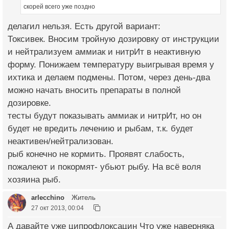
скорей всего уже поздно
делагил нельзя. Есть другой вариант:
Токсивек. Вносим тройную дозировку от инструкции
и нейтрализуем аммиак и нитрИт в неактивную
форму. Понижаем температуру выигрывая время у
ихтика и делаем подмены. Потом, через день-два
можно начать вносить препараты в полной
дозировке.
тесты будут показывать аммиак и нитрИт, но он
будет не вредить лечению и рыбам, т.к. будет
неактивен/нейтрализован.
рыб конечно не кормить. Проявят слабость,
пожалеют и покормят- убьют рыбу. На всё воля
хозяина рыб.
arlecchino
Житель
27 окт 2013, 00:04
А давайте уже ципрофлоксацин Что уже наверняка