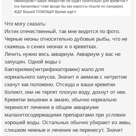
омнипуром?! какое лекарство не будет губительно для креветок?!
(на банановых тоже вроде бы как наросты пошли по панцирю).
ЖДУ Вашей ПОМОЩИ! Время идёт!
Что могу сказать:
Ихтик отечественный, так мне видится по фото.
Черные неоны относительно дубовые рыбы, что не
скажешь о синих неонах и о креветках.
Лечить нужно весь аквариум. Аквариум у вас не
запущен. Одной воды с
бактериями(нитрификаторами) мало для
нормального запуска. Значит и аммиак с нитритом
скачут как положено. Отсюда и ваши креветки
болеют, они не терпят плохую воду, дохнут от нее.
Креветки вишенки и амано, обычно нормально
переносят лечение в общем аквариуме
малахитосодержащими препаратами при условии
хорошей воды. Остальных обычно убирают из аквы,
слишком нежные и лечение не перенесут. Значит