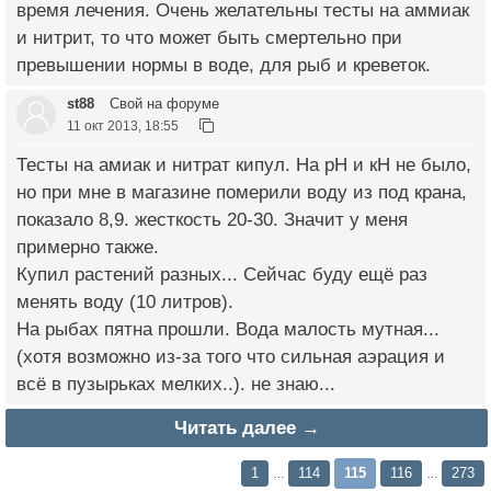
время лечения. Очень желательны тесты на аммиак
и нитрит, то что может быть смертельно при
превышении нормы в воде, для рыб и креветок.
st88
Свой на форуме
11 окт 2013, 18:55
Тесты на амиак и нитрат кипул. На рН и кН не было,
но при мне в магазине померили воду из под крана,
показало 8,9. жесткость 20-30. Значит у меня
примерно также.
Купил растений разных... Сейчас буду ещё раз
менять воду (10 литров).
На рыбах пятна прошли. Вода малость мутная...
(хотя возможно из-за того что сильная аэрация и
всё в пузырьках мелких..). не знаю...
Читать далее →
1
114
115
116
273
…
…