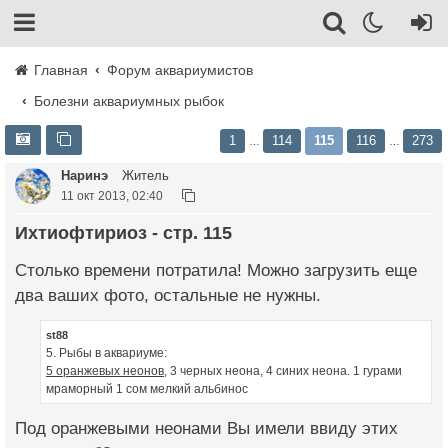
Главная
Форум аквариумистов
Болезни аквариумных рыбок
1
114
115
116
273
…
…
Наринэ
Житель
11 окт 2013, 02:40
Ихтиофтириоз - стр. 115
Столько времени потратила! Можно загрузить еще
два ваших фото, остальные не нужны.
st88
5. Рыбы в аквариуме:
5 оранжевых неонов,
3 черных неона, 4 синих неона. 1 гурами
мраморный 1 сом мелкий альбинос
Под оранжевыми неонами Вы имели ввиду этих