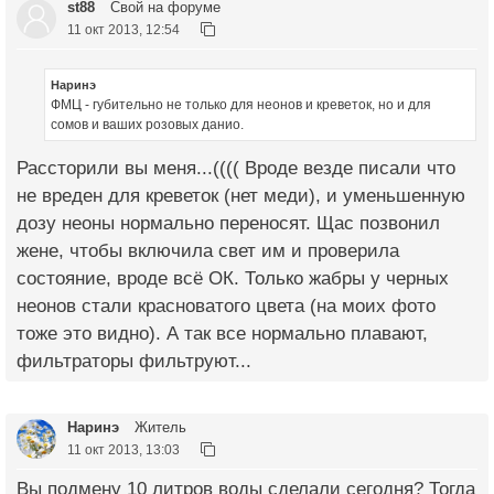
st88
Свой на форуме
11 окт 2013, 12:54
Наринэ
ФМЦ - губительно не только для неонов и креветок, но и для
сомов и ваших розовых данио.
Рассторили вы меня...(((( Вроде везде писали что
не вреден для креветок (нет меди), и уменьшенную
дозу неоны нормально переносят. Щас позвонил
жене, чтобы включила свет им и проверила
состояние, вроде всё ОК. Только жабры у черных
неонов стали красноватого цвета (на моих фото
тоже это видно). А так все нормально плавают,
фильтраторы фильтруют...
Наринэ
Житель
11 окт 2013, 13:03
Вы подмену 10 литров воды сделали сегодня? Тогда