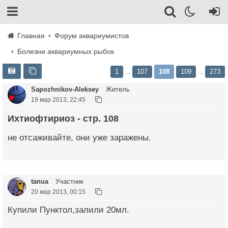
Главная
Форум аквариумистов
Болезни аквариумных рыбок
1
107
108
109
273
…
…
Sapozhnikov-Aleksey
Житель
19 мар 2013, 22:45
Ихтиофтириоз - стр. 108
не отсаживайте, они уже заражены.
tanua
Участник
20 мар 2013, 00:15
Купили Пунктол,залили 20мл.