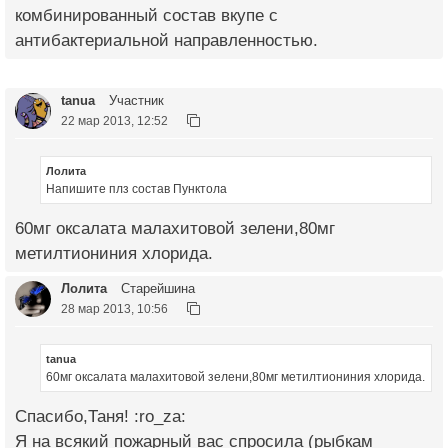
комбинированный состав вкупе с
антибактериальной направленностью.
tanua
Участник
22 мар 2013, 12:52
Лолита
Напишите плз состав Пунктола
60мг оксалата малахитовой зелени,80мг
метилтиониния хлорида.
Лолита
Старейшина
28 мар 2013, 10:56
tanua
60мг оксалата малахитовой зелени,80мг метилтиониния хлорида.
Спасибо,Таня! :ro_za:
Я на всякий пожарный вас спросила (рыбкам