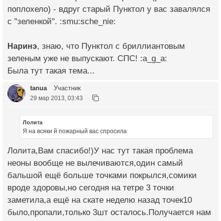
поплохело) - вдруг старый Пунктол у вас завалялся
с "зеленкой". :smu:sche_nie:
Наринэ
, знаю, что Пунктол с бриллиантовым
зеленым уже не выпускают. СПС! :a_g_a:
Была тут такая тема...
tanua
Участник
29 мар 2013, 03:43
Лолита
Я на всяки й пожарный вас спросила
Лолита,Вам спасибо!)У нас тут такая проблема
неоны вообще не вылечиваются,один самый
бальшой ещё больше точками покрылся,сомики
вроде здоровы,но сегодня на тетре 3 точки
заметила,а ещё на скате неделю назад точек10
было,пропали,только 3шт осталось.Получается нам