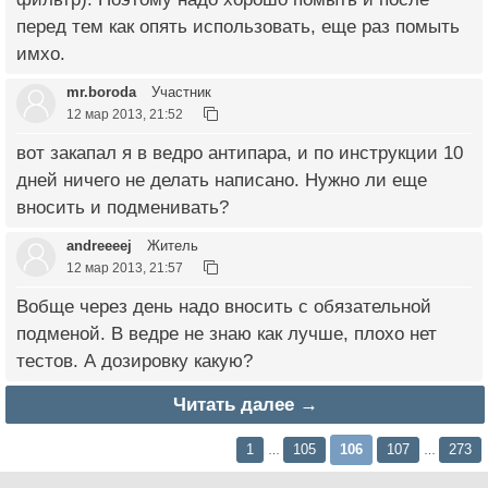
перед тем как опять использовать, еще раз помыть
имхо.
mr.boroda
Участник
12 мар 2013, 21:52
вот закапал я в ведро антипара, и по инструкции 10
дней ничего не делать написано. Нужно ли еще
вносить и подменивать?
andreeeej
Житель
12 мар 2013, 21:57
Вобще через день надо вносить с обязательной
подменой. В ведре не знаю как лучше, плохо нет
тестов. А дозировку какую?
Читать далее →
1
105
106
107
273
…
…