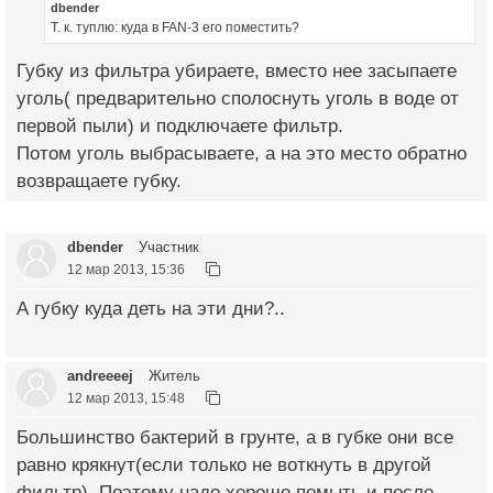
dbender
Т. к. туплю: куда в FAN-3 его поместить?
Губку из фильтра убираете, вместо нее засыпаете
уголь( предварительно сполоснуть уголь в воде от
первой пыли) и подключаете фильтр.
Потом уголь выбрасываете, а на это место обратно
возвращаете губку.
dbender
Участник
12 мар 2013, 15:36
А губку куда деть на эти дни?..
andreeeej
Житель
12 мар 2013, 15:48
Большинство бактерий в грунте, а в губке они все
равно крякнут(если только не воткнуть в другой
фильтр). Поэтому надо хорошо помыть и после