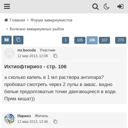
Главная
Форум аквариумистов
Болезни аквариумных рыбок
1
105
106
107
273
…
…
mr.boroda
Участник
12 мар 2013, 12:06
Ихтиофтириоз - стр. 106
а сколько капель в 1 мл раствора антипара?
пробовал смотреть через 2 лупы в аквас. видно
белые продолговатые точки двигающиеся в воде.
Прям кишат))
Наринэ
Житель
12 мар 2013, 12:46