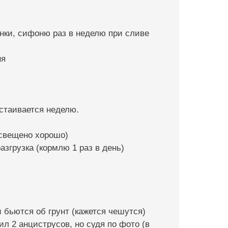
сенки, сифоню раз в неделю при сливе
ня
тстаивается неделю.
освещено хорошо)
азгрузка (кормлю 1 раз в день)
и бьются об грунт (кажется чешутся)
л 2 анциструсов, но судя по фото (в