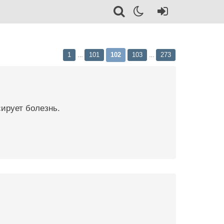
1
101
102
103
273
…
…
ирует болезнь.