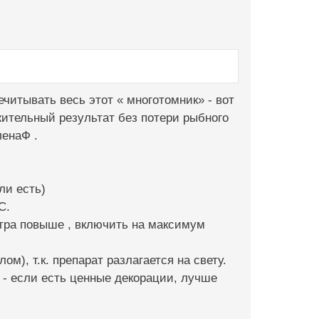
ечитывать весь этот « многотомник» - вот
ительный результат без потери рыбного
ленаФ .
ли есть)
С.
тра повыше , включить на максимум
м), т.к. препарат разлагается на свету.
т - если есть ценные декорации, лучше