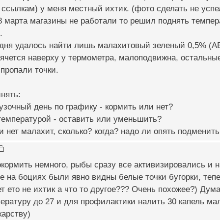
 ссылкам) у меня местный ихтик. (фото сделать не успе
к. 8 марта магазины не работали то решил поднять темп
.
одня удалось найти лишь малахитовый зеленый 0,5% (А
ячется наверху у термометра, малоподвижна, остальные 
пропали точки.
нять:
рузочный день по графику - кормить или нет?
 температурой - оставить или уменьшить?
и нет малахит, сколько? когда? надо ли опять подменить
кормить немного, рыбы сразу все активизировались и н
е на боциях были явно видны белые точки бугорки, тепе
т ето не ихтик а что то другое??? Очень похожее?) Дум
ратуру до 27 и для профилактики налить 30 капель мала
карству)