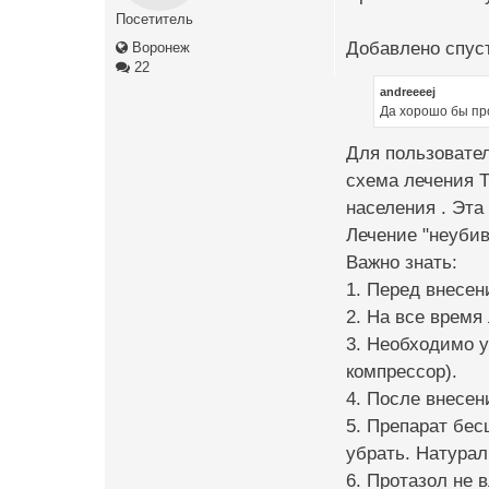
Посетитель
Добавлено спуст
Воронеж
22
andreeeej
Да хорошо бы пр
Для пользовател
схема лечения 
населения . Эта
Лечение "неубив
Важно знать:
1. Перед внесен
2. На все время
3. Необходимо 
компрессор).
4. После внесен
5. Препарат бес
убрать. Натура
6. Протазол не 