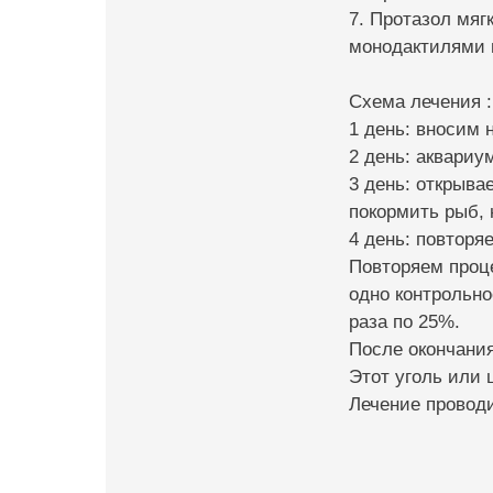
7. Протазол мяг
монодактилями и
Схема лечения :
1 день: вносим 
2 день: аквариу
3 день: открыва
покормить рыб, 
4 день: повторяе
Повторяем проце
одно контрольно
раза по 25%.
После окончания
Этот уголь или 
Лечение проводи