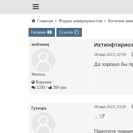
Главная
Форум аквариумистов
Болезни акв
Галерея
Ссылка
Ихтиофтириоз 
andreeeej
08 мар 2013, 22:59
Да хорошо бы п
Житель
Воронеж
1330
/
350 раз
08 мар 2013, 23:06
Гутиэра
...
Прочтите пожалу