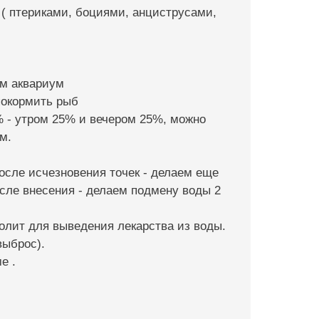
 ( птериками, боциями, анциструсами,
ем аквариум
покормить рыб
% - утром 25% и вечером 25%, можно
м.
После исчезновения точек - делаем еще
сле внесения - делаем подмену воды 2
олит для выведения лекарства из воды.
выброс).
е .