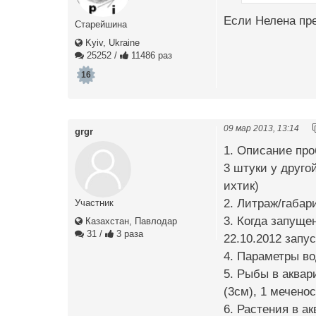
Если Нелена пре
Старейшина
Kyiv, Ukraine
25252
/
11486 раз
16
09 мар 2013, 13:14
grgr
1. Описание про
3 штуки у друго
ихтик)
2. Литраж/габар
Участник
3. Когда запущен
Казахстан, Павлодар
31
/
3 раза
22.10.2012 запу
4. Параметры во
5. Рыбы в аквари
(3см), 1 меченос
6. Растения в а