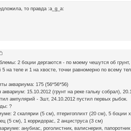
дложила, то правда :a_g_a:
блемы: 2 боции дергаются - по моему чешутся об грунт,
й 5 на теле и 1 на хвосте, точки равномерно по всему т
иты аквариума: 175 (56*56*56)
 аквариум: 15.10.2012 (грунт на реке гальку собрал), 20.
стил ампулярий - 3шт, 24.10.2012 пустил первых рыбок.
ды: ?
уме: 2 скалярии (5 см), птеригоплихт (20 см), 5 боции х
ец (5 см), 1 корридорас, 2 анциструса (3 см)
квариуме: анубиас, роголистник, валиснерия, папоротник