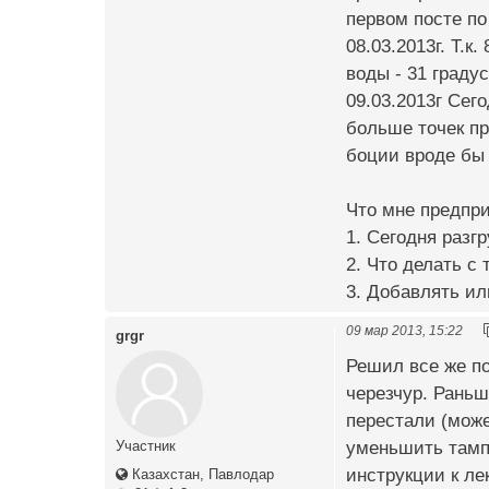
первом посте по
08.03.2013г. Т.
воды - 31 градус
09.03.2013г Сег
больше точек пр
боции вроде бы 
Что мне предпри
1. Сегодня разг
2. Что делать с
3. Добавлять ил
09 мар 2013, 15:22
grgr
Решил все же по
черезчур. Раньш
перестали (може
уменьшить тампе
Участник
инструкции к ле
Казахстан, Павлодар