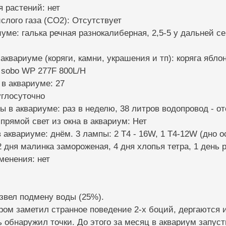
я растений: нет
ислого газа (CO2): Отсутствует
риуме: галька речная разнокалиберная, 2,5-5 у дальней 
 аквариуме (коряги, камни, украшения и тп): коряга ябло
 sobo WP 277F 800L/H
 в аквариуме: 27
углосуточно
ы в аквариуме: раз в неделю, 38 литров водопровод - о
 прямой свет из окна в аквариум: Нет
 аквариуме: днём. 3 лампы: 2 T4 - 16W, 1 Т4-12W (дно 
2 дня малинка замороженая, 4 дня хлопья тетра, 1 день р
менения: нет
извел подмену воды (25%).
ером заметил странное поведение 2-х боций, дергаются 
обнаружил точки. До этого за месяц в аквариум запусти