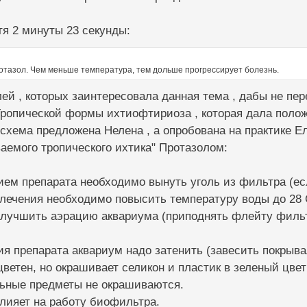
я 2 минуты 23 секунды:
отазол. Чем меньше температура, тем дольше прогрессирует болезнь.
ей , которых заинтересовала данная тема , дабы не пер
Тропической формы ихтиофтириоза , которая дала полож
 схема предложена Нелена , а опробована на практике Е
аемого тропического ихтика" Протазолом:
ием препарата необходимо вынуть уголь из фильтра (ес
 лечения необходимо повысить температуру воды до 28 
улучшить аэрацию аквариума (приподнять флейту филь
ия препарата аквариум надо затенить (завесить покрывало
цветен, но окрашивает селикон и пластик в зеленый цве
льные предметы не окрашиваются.
влияет на работу биофильтра.