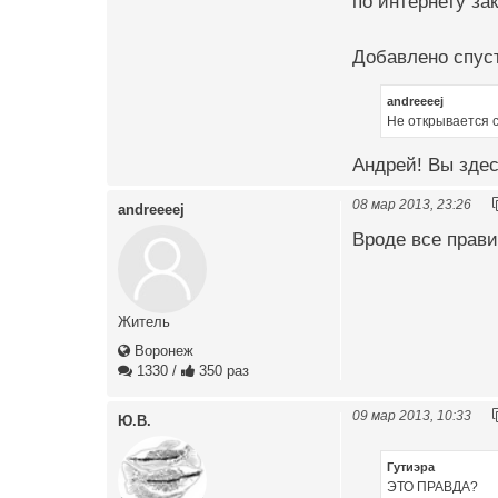
по интернету зак
Добавлено спуст
andreeeej
Не открывается с
Андрей! Вы здес
08 мар 2013, 23:26
andreeeej
Вроде все прави
Житель
Воронеж
1330
/
350 раз
09 мар 2013, 10:33
Ю.В.
Гутиэра
ЭТО ПРАВДА?