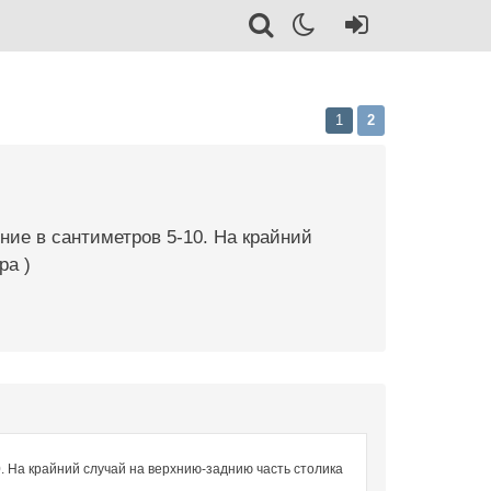
1
2
ние в сантиметров 5-10. На крайний
ра )
. На крайний случай на верхнию-заднию часть столика