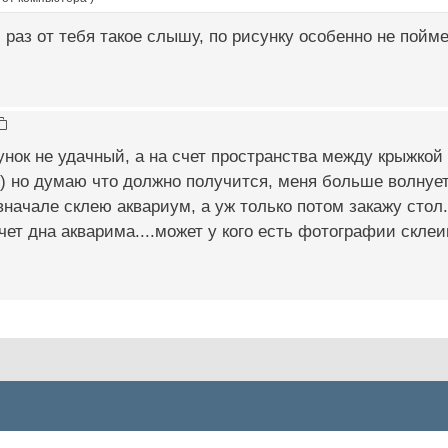
й раз от тебя такое слышу, по рисунку особенно не пойм
унок не удачный, а на счет пространства между крыжко
) но думаю что должно получится, меня больше волнует
 вначале склею аквариум, а уж только потом закажу стол.
ет дна акварима....может у кого есть фотографии скле