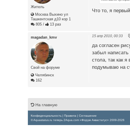
Житель
Что то, я первы
Москва Выхино ул
Ташкентская д10 кор 1
805
/
13 раз
15 апр 2010, 00:33
magadan_kmv
да согласен рис
забыл написать 
стола, так как я
подумываю на сч
Свой на форуме
Челябинск
162
На главную
Конфиденциальность
|
Правила
|
Соглашение
© Aquastatus.ru теперь 2Aqua.com «Форум Аквастатус» 2009-2026