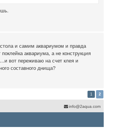
ешь.
й стола и самим аквариумом и правда
 поклейка аквариума, а не конструкция
...и вот переживаю на счет клея и
иного составного днища?
1
2
info@2aqua.com