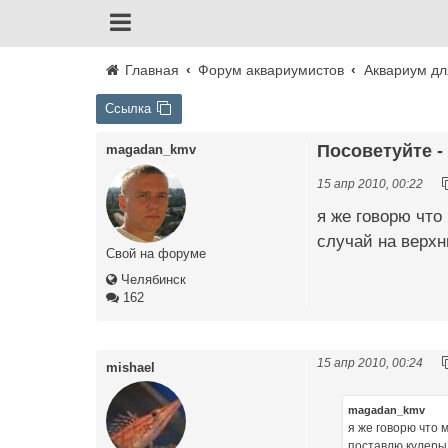
Главная
Форум аквариумистов
Аквариум дл
Ссылка
Посоветуйте - 
magadan_kmv
15 апр 2010, 00:22
я же говорю что
случай на верхн
Свой на форуме
Челябинск
162
15 апр 2010, 00:24
mishael
magadan_kmv
я же говорю что 
поставлю кулеры