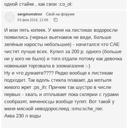
одной стайке , как свои :co_ol:
sergmonstrov
Свой на форуме
03 фев 2016, 12:06
И мои пять копеек. У меня на листиках водоросли
появились (черных вьетнамок не виде, больше
зелёные наросты небольшие) - начитался что САЕ
чистят лучше всех. Купил за 200 р. одного (больше
ни у кого не было) и того отдали потому как девочка
новенькая торговала в зоомагазине :-)
Ну и что думаете???? Редко вообще к листикам
подходит. Так вдоль стекла плавает, да мотыля
живого жрет :ps_ih: Причем так шустро в числе
первых - хвать и отплывает пока склярии с гурами
сообразят, меченосцы вообще тупят. Вот такой у
меня мясной неводорослеед :smu:sche_nie:
Аква 230 л воды