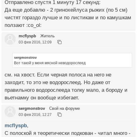
Отправлено спустя 1 минуту 17 секунд:
Да еще добавлю - 2 гринохейлуса рыжих (по 5 см)
чистят гораздо лучше и по листикам и по камушкам
ползают :co_ol:
mcflyspb
Житель
03 фев 2016, 12:09
sergmonstrov
Вот такой у меня мясной неводорослеед
см. на хвост. Если черная полоса на него не
заходит, то это не водорослеед. Но даже от
правильного водорослееда толку мало, а бороду и
вьетнамку он вообще избегает.
sergmonstrov
Свой на форуме
03 фев 2016, 12:27
mcflyspb
,
С полоской я теоретически подкован - читал много -