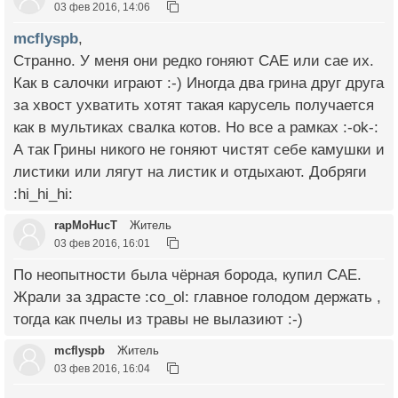
03 фев 2016, 14:06
mcflyspb
,
Странно. У меня они редко гоняют САЕ или сае их.
Как в салочки играют :-) Иногда два грина друг друга
за хвост ухватить хотят такая карусель получается
как в мультиках свалка котов. Но все а рамках :-ok-:
А так Грины никого не гоняют чистят себе камушки и
листики или лягут на листик и отдыхают. Добряги
:hi_hi_hi:
rapMoHucT
Житель
03 фев 2016, 16:01
По неопытности была чёрная борода, купил САЕ.
Жрали за здрасте :co_ol: главное голодом держать ,
тогда как пчелы из травы не вылазиют :-)
mcflyspb
Житель
03 фев 2016, 16:04