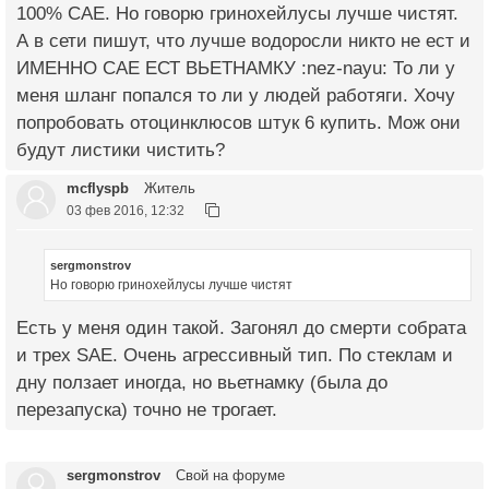
100% САЕ. Но говорю гринохейлусы лучше чистят.
А в сети пишут, что лучше водоросли никто не ест и
ИМЕННО САЕ ЕСТ ВЬЕТНАМКУ :nez-nayu: То ли у
меня шланг попался то ли у людей работяги. Хочу
попробовать отоцинклюсов штук 6 купить. Мож они
будут листики чистить?
mcflyspb
Житель
03 фев 2016, 12:32
sergmonstrov
Но говорю гринохейлусы лучше чистят
Есть у меня один такой. Загонял до смерти собрата
и трех SAE. Очень агрессивный тип. По стеклам и
дну ползает иногда, но вьетнамку (была до
перезапуска) точно не трогает.
sergmonstrov
Свой на форуме