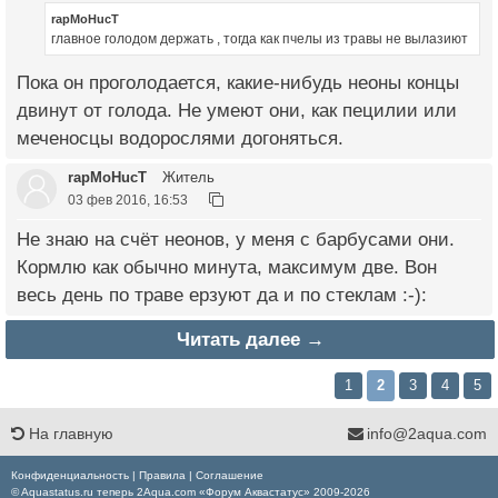
rapMoHucT
главное голодом держать , тогда как пчелы из травы не вылазиют
Пока он проголодается, какие-нибудь неоны концы
двинут от голода. Не умеют они, как пецилии или
меченосцы водорослями догоняться.
rapMoHucT
Житель
03 фев 2016, 16:53
Не знаю на счёт неонов, у меня с барбусами они.
Кормлю как обычно минута, максимум две. Вон
весь день по траве ерзуют да и по стеклам :-):
Читать далее →
1
2
3
4
5
На главную
info@2aqua.com
Конфиденциальность
|
Правила
|
Соглашение
© Aquastatus.ru теперь 2Aqua.com «Форум Аквастатус» 2009-2026